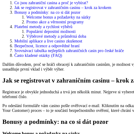
Co jsou zahraniční casina a proč je vybírat?
Jak se registrovat v zahraničním casinu – krok za krokem
Bonusy a podmínky: na co si dát pozor
Welcome bonus a požadavky na sázky
Promo akce a věrnostní programy
Platební metody a rychlost výběrů
Populární depositní možnosti
Výběrové metody a průměrná doba
Mobilní aplikace a live casino zkušenost
Bezpečnost, licence a odpovědné hraní
Srovnávací tabulka nejlepších zahraničních casin pro české hráče
Často kladené otázky (FAQ)
Dalším důvodem, proč se hráči obracejí k zahraničním casinům, je možnost vy
usnadňuje první vklad i výběr výher.
Jak se registrovat v zahraničním casinu – krok
Registrace je obvykle jednoduchá a trvá jen několik minut. Nejprve si vyberete
telefonní číslo.
Po odeslání formuláře vám casino pošle ověřovací e‑mail. Kliknutím na odka
Your Customer) proces – to je součástí bezpečnostního ověření, které chrání v
Bonusy a podmínky: na co si dát pozor
Welcome bonus a požadavky na sázky