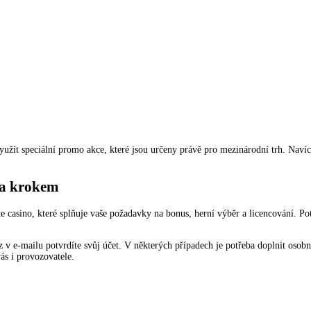
užít speciální promo akce, které jsou určeny právě pro mezinárodní trh. Navíc
 za krokem
 casino, které splňuje vaše požadavky na bonus, herní výběr a licencování. Poté
z v e‑mailu potvrdíte svůj účet. V některých případech je potřeba doplnit oso
ás i provozovatele.