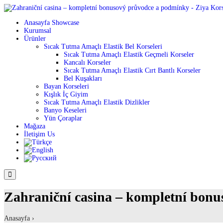
Anasayfa
Showcase
Kurumsal
Ürünler
Sıcak Tutma Amaçlı Elastik Bel Korseleri
Sıcak Tutma Amaçlı Elastik Geçmeli Korseler
Kancalı Korseler
Sıcak Tutma Amaçlı Elastik Cırt Bantlı Korseler
Bel Kuşakları
Bayan Korseleri
Kışlık İç Giyim
Sıcak Tutma Amaçlı Elastik Dizlikler
Banyo Keseleri
Yün Çoraplar
Mağaza
İletişim
Us
Menu
Zahraniční casina – kompletní bon
Anasayfa ›