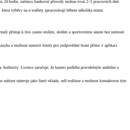
hem 24 hodin, zatímco bankovní převody mohou trvat 2–5 pracovních dnů.
na, která výběry na e‑wallety zpracovávají během několika minut.
nulý přístup k live casino stolům, slotům a sportovnímu sázení bez nutnosti
 jazyka a možnost nastavit limity pro zodpovědné hraní přímo v aplikaci.
 Authority. Licence zaručuje, že kasino podléhá pravidelným auditům a
 nabízet nástroje jako limit vkladu, self‑exkluze a možnost kontaktovat tým