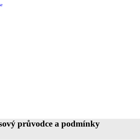
usový průvodce a podmínky