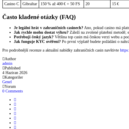
Casino C
Gibraltar
150 % až 400 € + 50 FS
20
15 €
Často kladené otázky (FAQ)
Je legální hrát v zahraničních casinech?
Ano, pokud casino má platn
Jak rychle mohu dostat výhru?
Záleží na zvolené platební metodě; e
Potřebuji český jazyk?
Většina top casin má českou verzi webu a pod
Jak funguje KYC ověření?
Po první výplatě budete požádáni o nahrá
Pro podrobnější recenze a aktuální nabídky zahraničních casin navštivte
https
Author
admin
Published
4 Haziran 2026
Kategoriler
Genel
Yorum
0 Comments