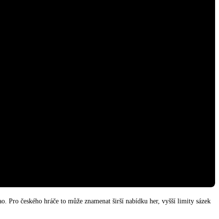
ao. Pro českého hráče to může znamenat širší nabídku her, vyšší limity sázek