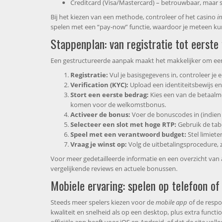
Creditcard (Visa/Mastercard) – betrouwbaar, maar 
Bij het kiezen van een methode, controleer of het casino
i
spelen met een “pay‑now” functie, waardoor je meteen kun
Stappenplan: van registratie tot eerste
Een gestructureerde aanpak maakt het makkelijker om een 
Registratie:
Vul je basisgegevens in, controleer je e
Verification (KYC):
Upload een identiteitsbewijs en 
Stort een eerste bedrag:
Kies een van de betaalm
komen voor de welkomstbonus.
Activeer de bonus:
Voer de bonuscodes in (indien
Selecteer een slot met hoge RTP:
Gebruik de tabe
Speel met een verantwoord budget:
Stel limiete
Vraag je winst op:
Volg de uitbetalingsprocedure, zo
Voor meer gedetailleerde informatie en een overzicht van 
vergelijkende reviews en actuele bonussen.
Mobiele ervaring: spelen op telefoon of
Steeds meer spelers kiezen voor de
mobile app
of de respo
kwaliteit en snelheid als op een desktop, plus extra funct