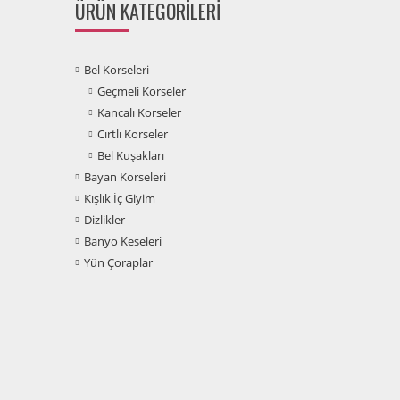
ÜRÜN KATEGORILERI
Bel Korseleri
Geçmeli Korseler
Kancalı Korseler
Cırtlı Korseler
Bel Kuşakları
Bayan Korseleri
Kışlık İç Giyim
Dizlikler
Banyo Keseleri
Yün Çoraplar