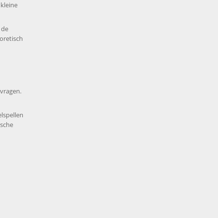
 kleine
 de
eoretisch
nvragen.
lspellen
ische