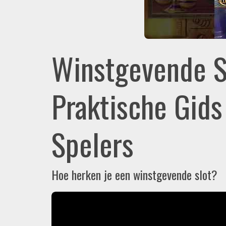
Winstgevende Sl
Praktische Gids
Spelers
Hoe herken je een winstgevende slot?