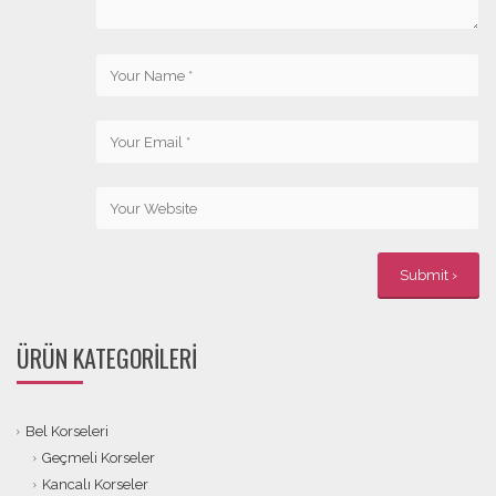
ÜRÜN KATEGORILERI
Bel Korseleri
Geçmeli Korseler
Kancalı Korseler