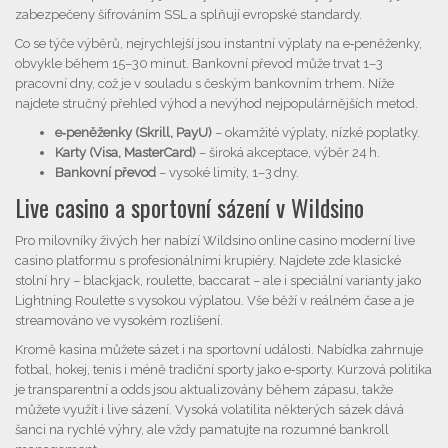
zabezpečeny šifrováním SSL a splňují evropské standardy.
Co se týče výběrů, nejrychlejší jsou instantní výplaty na e‑peněženky,
obvykle během 15–30 minut. Bankovní převod může trvat 1–3
pracovní dny, což je v souladu s českým bankovním trhem. Níže
najdete stručný přehled výhod a nevýhod nejpopulárnějších metod.
e‑peněženky (Skrill, PayU)
– okamžité výplaty, nízké poplatky.
Karty (Visa, MasterCard)
– široká akceptace, výběr 24 h.
Bankovní převod
– vysoké limity, 1–3 dny.
Live casino a sportovní sázení v Wildsino
Pro milovníky živých her nabízí Wildsino online casino moderní live
casino platformu s profesionálními krupiéry. Najdete zde klasické
stolní hry – blackjack, roulette, baccarat – ale i speciální varianty jako
Lightning Roulette s vysokou výplatou. Vše běží v reálném čase a je
streamováno ve vysokém rozlišení.
Kromě kasina můžete sázet i na sportovní události. Nabídka zahrnuje
fotbal, hokej, tenis i méně tradiční sporty jako e‑sporty. Kurzová politika
je transparentní a odds jsou aktualizovány během zápasu, takže
můžete využít i live sázení. Vysoká volatilita některých sázek dává
šanci na rychlé výhry, ale vždy pamatujte na rozumné bankroll