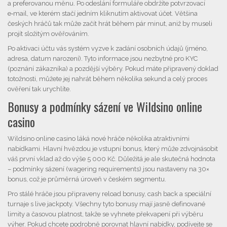
a preferovanou měnu. Po odeslání formuláře obdržíte potvrzovací
e‑mail, ve kterém stačí jedním kliknutím aktivovat účet. Většina
českých hráčů tak může začít hrát během pár minut, aniž by museli
projít složitým ověřováním.
Po aktivaci účtu vás systém vyzve k zadání osobních údajů (jméno,
adresa, datum narození). Tyto informace jsou nezbytné pro KYC
(poznání zákazníka) a pozdější výběry. Pokud máte připravený doklad
totožnosti, můžete jej nahrát během několika sekund a celý proces
ověření tak urychlíte.
Bonusy a podmínky sázení ve Wildsino online
casino
Wildsino online casino láká nové hráče několika atraktivními
nabídkami. Hlavní hvězdou je vstupní bonus, který může zdvojnásobit
váš první vklad až do výše 5 000 Kč. Důležitá je ale skutečná hodnota
– podmínky sázení (wagering requirements) jsou nastaveny na 30×
bonus, což je průměrná úroveň v českém segmentu.
Pro stálé hráče jsou připraveny reload bonusy, cash back a speciální
turnaje s live jackpoty. Všechny tyto bonusy mají jasně definované
limity a časovou platnost, takže se vyhnete překvapení při výběru
výher. Pokud chcete podrobně porovnat hlavní nabídky, podívejte se