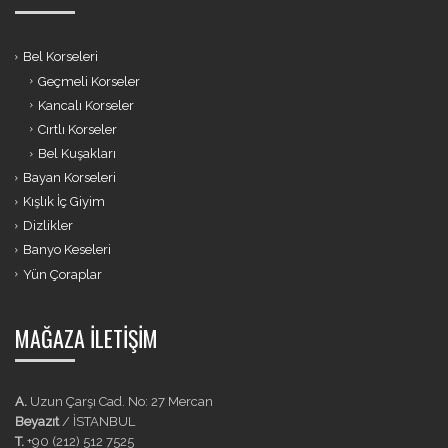
Bel Korseleri
Geçmeli Korseler
Kancalı Korseler
Cırtlı Korseler
Bel Kuşakları
Bayan Korseleri
Kışlık İç Giyim
Dizlikler
Banyo Keseleri
Yün Çoraplar
MAĞAZA İLETIŞIM
A.
Uzun Çarşı Cad. No: 27 Mercan
Beyazıt
/ İSTANBUL
T.
+90 (212) 512 7525