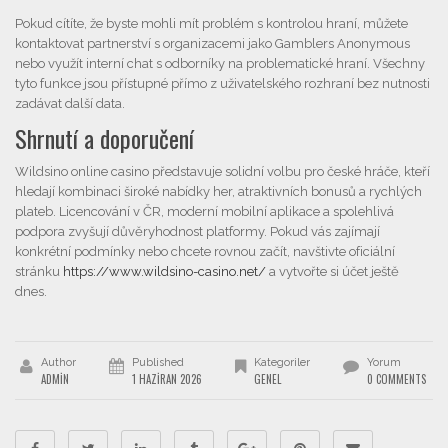
Pokud cítíte, že byste mohli mít problém s kontrolou hraní, můžete
kontaktovat partnerství s organizacemi jako Gamblers Anonymous
nebo využít interní chat s odborníky na problematické hraní. Všechny
tyto funkce jsou přístupné přímo z uživatelského rozhraní bez nutnosti
zadávat další data.
Shrnutí a doporučení
Wildsino online casino představuje solidní volbu pro české hráče, kteří
hledají kombinaci široké nabídky her, atraktivních bonusů a rychlých
plateb. Licencování v ČR, moderní mobilní aplikace a spolehlivá
podpora zvyšují důvěryhodnost platformy. Pokud vás zajímají
konkrétní podmínky nebo chcete rovnou začít, navštivte oficiální
stránku
https://www.wildsino-casino.net/
a vytvořte si účet ještě
dnes.
Author
Published
Kategoriler
Yorum
ADMIN
1 HAZIRAN 2026
GENEL
0 COMMENTS