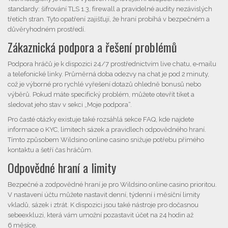
standardy: šifrování TLS 1.3, firewall a pravidelné audity nezávislých
třetích stran. Tyto opatření zajišťují, že hraní probíhá v bezpečném a
důvěryhodném prostředí.
Zákaznická podpora a řešení problémů
Podpora hráčů je k dispozici 24/7 prostřednictvím live chatu, e‑mailu
a telefonické linky. Průměrná doba odezvy na chat je pod 2 minuty,
což je výborné pro rychlé vyřešení dotazů ohledně bonusů nebo
výběrů. Pokud máte specifický problém, můžete otevřít tiket a
sledovat jeho stav v sekci „Moje podpora“.
Pro časté otázky existuje také rozsáhlá sekce FAQ, kde najdete
informace o KYC, limitech sázek a pravidlech odpovědného hraní.
Tímto způsobem Wildsino online casino snižuje potřebu přímého
kontaktu a šetří čas hráčům.
Odpovědné hraní a limity
Bezpečné a zodpovědné hraní je pro Wildsino online casino prioritou.
V nastavení účtu můžete nastavit denní, týdenní i měsíční limity
vkladů, sázek i ztrát. K dispozici jsou také nástroje pro dočasnou
sebeexkluzi, která vám umožní pozastavit účet na 24 hodin až
6 měsíce.