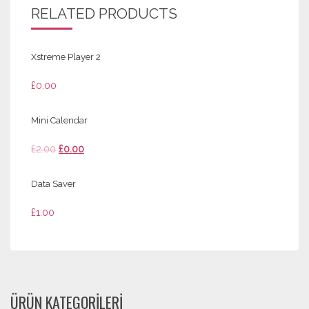
RELATED PRODUCTS
Xstreme Player 2
£
0.00
Mini Calendar
Orijinal
Şu
£
2.00
£
0.00
fiyat:
andaki
£2.00.
fiyat:
Data Saver
£0.00.
£
1.00
ÜRÜN KATEGORILERI