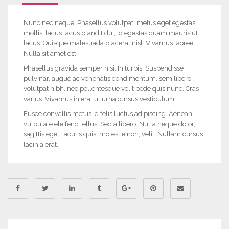
Nunc nec neque. Phasellus volutpat, metus eget egestas
mollis, lacus lacus blandit dui, id egestas quam mauris ut
lacus. Quisque malesuada placerat nisl. Vivamus laoreet.
Nulla sit amet est.
Phasellus gravida semper nisi. In turpis. Suspendisse
pulvinar, augue ac venenatis condimentum, sem libero
volutpat nibh, nec pellentesque velit pede quis nunc. Cras
varius. Vivamus in erat ut urna cursus vestibulum.
Fusce convallis metus id felis luctus adipiscing. Aenean
vulputate eleifend tellus. Sed a libero. Nulla neque dolor,
sagittis eget, iaculis quis, molestie non, velit. Nullam cursus
lacinia erat.