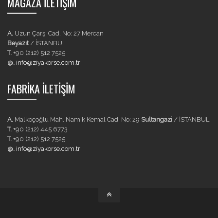
MAĞAZA İLETIŞIM
A.
Uzun Çarşı Cad. No: 27 Mercan
Beyazıt
/ İSTANBUL
T.
+90 (212) 512 7525
@.
info@ziyakorse.com.tr
FABRIKA İLETIŞIM
A.
Malkoçoğlu Mah. Namık Kemal Cad. No: 29
Sultangazi
/ İSTANBUL
T.
+90 (212) 445 6773
T.
+90 (212) 512 7525
@.
info@ziyakorse.com.tr