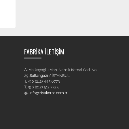
FABRIKA İLETIŞIM
A.
Malkoçoğlu Mah. Namık Kemal Cad. No:
29
Sultangazi
/ İSTANBUL
T.
+90 (212) 445 6773
T.
+90 (212) 512 7525
@.
info@ziyakorse.com.tr