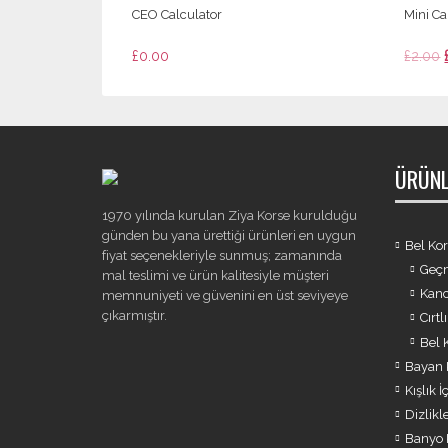
CEO Calculator
Mini C
£
0.00
£
2.00
ÜRÜNL
1970 yılında kurulan Ziya Korse kurulduğu
günden bu yana ürettiği ürünleri en uygun
Bel Kor
fiyat seçenekleriyle sunmuş; zamanında
Geçm
mal teslimi ve ürün kalitesiyle müşteri
Kanc
memnuniyeti ve güvenini en üst seviyeye
çıkarmıştır.
Cırtl
Bel 
Bayan K
Kışlık 
Dizlikl
Banyo 