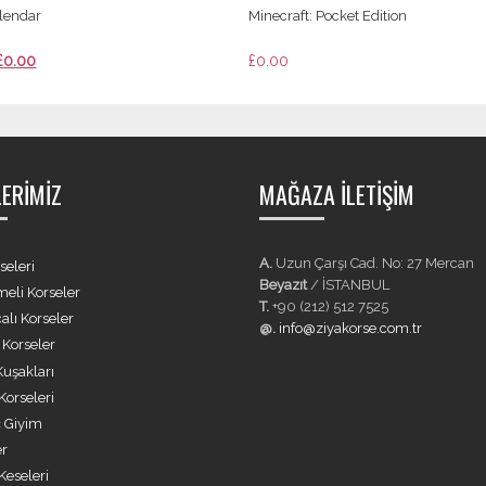
alendar
Minecraft: Pocket Edition
Orijinal
Şu
£
0.00
£
0.00
fiyat:
andaki
£2.00.
fiyat:
£0.00.
ERIMIZ
MAĞAZA İLETIŞIM
A.
Uzun Çarşı Cad. No: 27 Mercan
seleri
Beyazıt
/ İSTANBUL
eli Korseler
T.
+90 (212) 512 7525
alı Korseler
@.
info@ziyakorse.com.tr
ı Korseler
Kuşakları
orseleri
İç Giyim
er
Keseleri