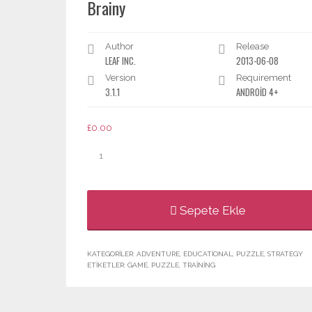
Brainy
Author
Release
LEAF INC.
2013-06-08
Version
Requirement
3.1.1
ANDROID 4+
£
0.00
Brainy
adet
Sepete Ekle
KATEGORILER:
ADVENTURE
,
EDUCATIONAL
,
PUZZLE
,
STRATEGY
ETIKETLER:
GAME
,
PUZZLE
,
TRAINING