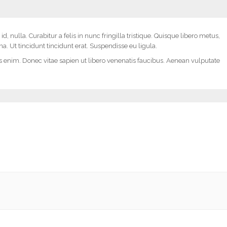
, nulla. Curabitur a felis in nunc fringilla tristique. Quisque libero metus,
Ut tincidunt tincidunt erat. Suspendisse eu ligula.
 enim. Donec vitae sapien ut libero venenatis faucibus. Aenean vulputate