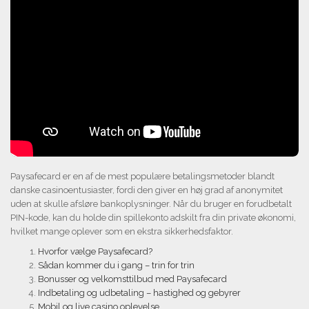
Paysafecard er en af de mest populære betalingsmetoder blandt
danske casinoentusiaster, fordi den giver en høj grad af anonymitet
uden at skulle afsløre bankoplysninger. Når du bruger en forudbetalt
PIN-kode, kan du holde din spillekonto adskilt fra din private økonomi,
hvilket mange oplever som en ekstra sikkerhedsfaktor.
Hvorfor vælge Paysafecard?
Sådan kommer du i gang – trin for trin
Bonusser og velkomsttilbud med Paysafecard
Indbetaling og udbetaling – hastighed og gebyrer
Mobil og live casino oplevelse