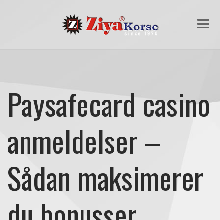
Me
Paysafecard casino
anmeldelser –
Sådan maksimerer
du bonusser