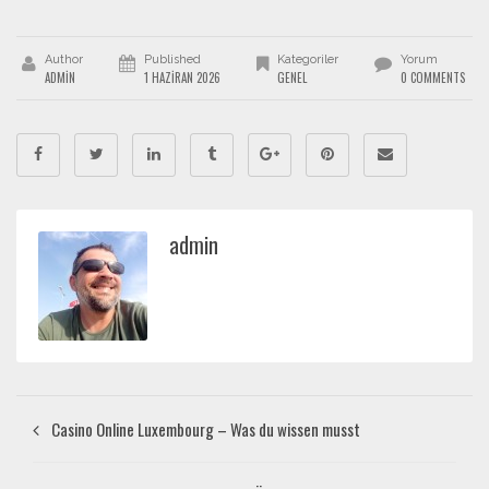
Author
Published
Kategoriler
Yorum
ADMIN
1 HAZIRAN 2026
GENEL
0 COMMENTS
admin
Casino Online Luxembourg – Was du wissen musst