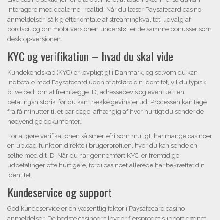
interagere med dealerne i realtid. Når du læser Paysafecard casino
anmeldelser, så kig efter omtale af streamingkvalitet, udvalg af
bordspil og om mobilversionen understøtter de samme bonusser som
desktop‑versionen.
KYC og verifikation – hvad du skal vide
Kundekendskab (KYC) er lovpligtigt i Danmark, og selvom du kan
indbetale med Paysafecard uden at afsløre din identitet, vil du typisk
blive bedt om at fremlægge ID, adressebevis og eventuelt en
betalingshistorik, før du kan trække gevinster ud. Processen kan tage
fra få minutter til et par dage, afhængig af hvor hurtigt du sender de
nødvendige dokumenter.
For at gøre verifikationen så smertefri som muligt, har mange casinoer
en upload‑funktion direkte i brugerprofilen, hvor du kan sende en
selfie med dit ID. Når du har gennemført KYC, er fremtidige
udbetalinger ofte hurtigere, fordi casinoet allerede har bekræftet din
identitet.
Kundeservice og support
God kundeservice er en væsentlig faktor i Paysafecard casino
anmeldelser. De bedste casinoer tilbyder flersproget support døgnet