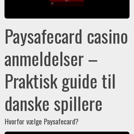
Paysafecard casino
anmeldelser –
Praktisk guide til
danske spillere
Hvorfor vælge Paysafecard?