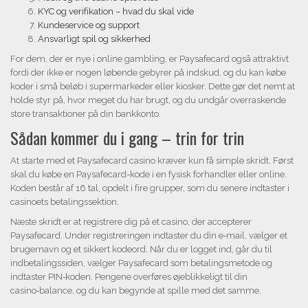
KYC og verifikation – hvad du skal vide
Kundeservice og support
Ansvarligt spil og sikkerhed
For dem, der er nye i online gambling, er Paysafecard også attraktivt
fordi der ikke er nogen løbende gebyrer på indskud, og du kan købe
koder i små beløb i supermarkeder eller kiosker. Dette gør det nemt at
holde styr på, hvor meget du har brugt, og du undgår overraskende
store transaktioner på din bankkonto.
Sådan kommer du i gang – trin for trin
At starte med et Paysafecard casino kræver kun få simple skridt. Først
skal du købe en Paysafecard-kode i en fysisk forhandler eller online.
Koden består af 16 tal, opdelt i fire grupper, som du senere indtaster i
casinoets betalingssektion.
Næste skridt er at registrere dig på et casino, der accepterer
Paysafecard. Under registreringen indtaster du din e‑mail, vælger et
brugernavn og et sikkert kodeord. Når du er logget ind, går du til
indbetalingssiden, vælger Paysafecard som betalingsmetode og
indtaster PIN‑koden. Pengene overføres øjeblikkeligt til din
casino‑balance, og du kan begynde at spille med det samme.