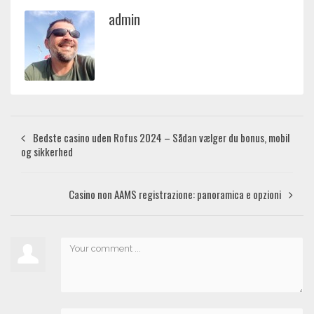
admin
Bedste casino uden Rofus 2024 – Sådan vælger du bonus, mobil
og sikkerhed
Casino non AAMS registrazione: panoramica e opzioni