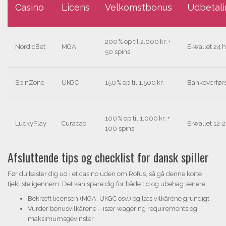
Casino
Licens
Velkomstbonus
Udbetali
200 % op til 2.000 kr. +
NordicBet
MGA
E‑wallet 24 h
50 spins
SpinZone
UKGC
150 % op til 1.500 kr.
Bankoverførs
100 % op til 1.000 kr. +
LuckyPlay
Curacao
E‑wallet 12‑2
100 spins
Afsluttende tips og checklist for dansk spiller
Før du kaster dig ud i et casino uden om Rofus, så gå denne korte
tjekliste igennem. Det kan spare dig for både tid og ubehag senere.
Bekræft licensen (MGA, UKGC osv.) og læs vilkårene grundigt.
Vurder bonusvilkårene – især wagering requirements og
maksimumsgevinster.