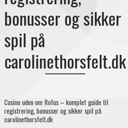
bonusser og sikker
spil på
carolinethorsfelt.dk
Casino uden om Rofus – komplet guide til
registrering, bonusser og sikker spil på
carolinethorsfelt.dk