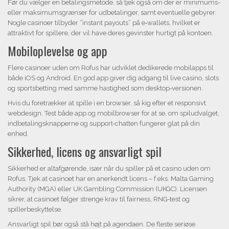
Før du vælger en betalingsmetode, så tjek også om der er minimums-
eller maksimumsgrænser for udbetalinger, samt eventuelle gebyrer.
Nogle casinoer tilbyder “instant payouts” på e‑wallets, hvilket er
attraktivt for spillere, der vil have deres gevinster hurtigt på kontoen.
Mobiloplevelse og app
Flere casinoer uden om Rofus har udviklet dedikerede mobilapps til
både iOS og Android. En god app giver dig adgang til live casino, slots
og sportsbetting med samme hastighed som desktop‑versionen.
Hvis du foretrækker at spille i en browser, så kig efter et responsivt
webdesign. Test både app og mobilbrowser for at se, om spiludvalget,
indbetalingsknapperne og support‑chatten fungerer glat på din
enhed.
Sikkerhed, licens og ansvarligt spil
Sikkerhed er altafgørende, især når du spiller på et casino uden om
Rofus. Tjek at casinoet har en anerkendt licens – f.eks. Malta Gaming
Authority (MGA) eller UK Gambling Commission (UKGC). Licensen
sikrer, at casinoet følger strenge krav til fairness, RNG‑test og
spillerbeskyttelse.
Ansvarligt spil bør også stå højt på agendaen. De fleste seriøse