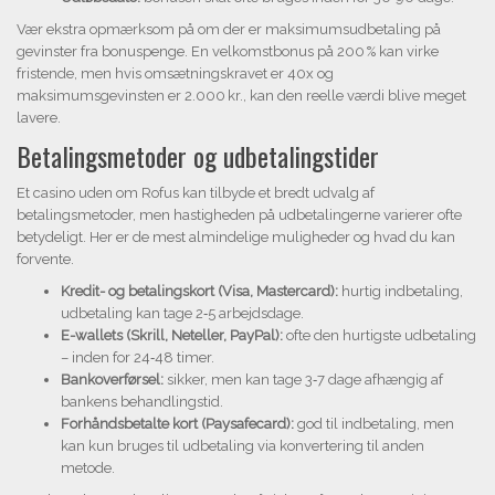
Vær ekstra opmærksom på om der er maksimumsudbetaling på
gevinster fra bonuspenge. En velkomstbonus på 200 % kan virke
fristende, men hvis omsætningskravet er 40x og
maksimumsgevinsten er 2.000 kr., kan den reelle værdi blive meget
lavere.
Betalingsmetoder og udbetalingstider
Et casino uden om Rofus kan tilbyde et bredt udvalg af
betalingsmetoder, men hastigheden på udbetalingerne varierer ofte
betydeligt. Her er de mest almindelige muligheder og hvad du kan
forvente.
Kredit- og betalingskort (Visa, Mastercard):
hurtig indbetaling,
udbetaling kan tage 2‑5 arbejdsdage.
E-wallets (Skrill, Neteller, PayPal):
ofte den hurtigste udbetaling
– inden for 24‑48 timer.
Bankoverførsel:
sikker, men kan tage 3‑7 dage afhængig af
bankens behandlingstid.
Forhåndsbetalte kort (Paysafecard):
god til indbetaling, men
kan kun bruges til udbetaling via konvertering til anden
metode.