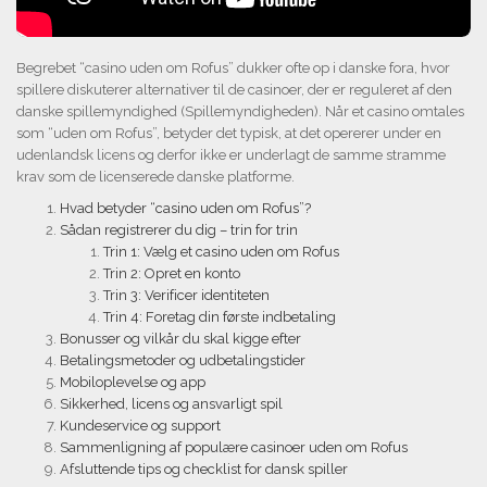
Begrebet “casino uden om Rofus” dukker ofte op i danske fora, hvor
spillere diskuterer alternativer til de casinoer, der er reguleret af den
danske spillemyndighed (Spillemyndigheden). Når et casino omtales
som “uden om Rofus”, betyder det typisk, at det opererer under en
udenlandsk licens og derfor ikke er underlagt de samme stramme
krav som de licenserede danske platforme.
Hvad betyder “casino uden om Rofus”?
Sådan registrerer du dig – trin for trin
Trin 1: Vælg et casino uden om Rofus
Trin 2: Opret en konto
Trin 3: Verificer identiteten
Trin 4: Foretag din første indbetaling
Bonusser og vilkår du skal kigge efter
Betalingsmetoder og udbetalingstider
Mobiloplevelse og app
Sikkerhed, licens og ansvarligt spil
Kundeservice og support
Sammenligning af populære casinoer uden om Rofus
Afsluttende tips og checklist for dansk spiller