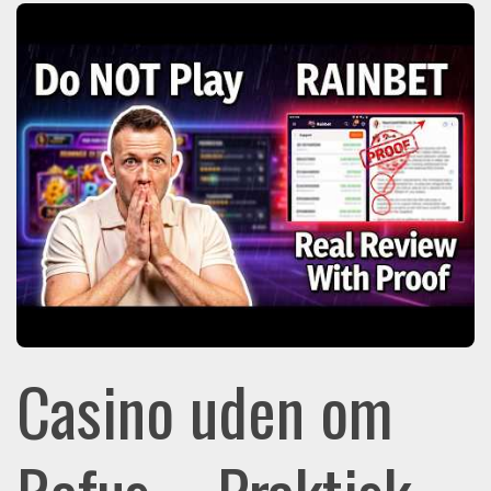
Casino uden om