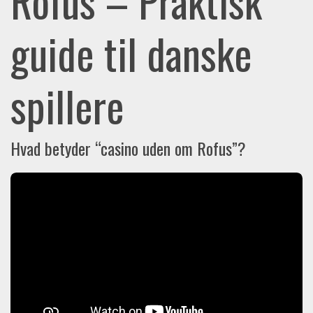
Rofus – Praktisk
guide til danske
spillere
Hvad betyder “casino uden om Rofus”?