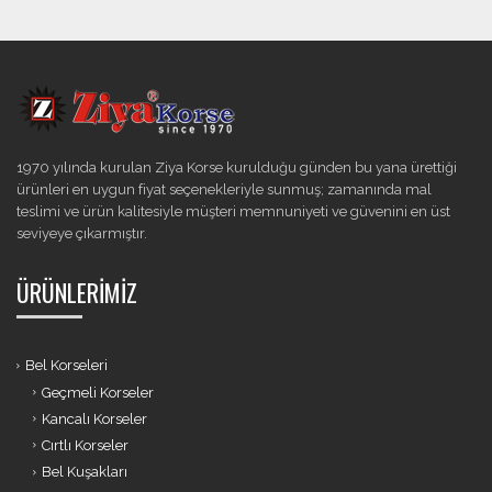
1970 yılında kurulan Ziya Korse kurulduğu günden bu yana ürettiği
ürünleri en uygun fiyat seçenekleriyle sunmuş; zamanında mal
teslimi ve ürün kalitesiyle müşteri memnuniyeti ve güvenini en üst
seviyeye çıkarmıştır.
ÜRÜNLERIMIZ
Bel Korseleri
Geçmeli Korseler
Kancalı Korseler
Cırtlı Korseler
Bel Kuşakları