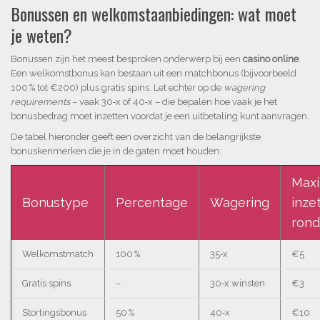
Bonussen en welkomstaanbiedingen: wat moet
je weten?
Bonussen zijn het meest besproken onderwerp bij een
casino online
.
Een welkomstbonus kan bestaan uit een matchbonus (bijvoorbeeld
100 % tot €200) plus gratis spins. Let echter op de
wagering
requirements
– vaak 30‑x of 40‑x – die bepalen hoe vaak je het
bonusbedrag moet inzetten voordat je een uitbetaling kunt aanvragen.
De tabel hieronder geeft een overzicht van de belangrijkste
bonuskenmerken die je in de gaten moet houden:
Max
Bonustype
Percentage
Wagering
inze
ron
Welkomstmatch
100 %
35‑x
€5
Gratis spins
–
30‑x winsten
€3
Stortingsbonus
50 %
40‑x
€10