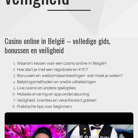
Casino online in België – volledige gids,
bonussen en veiligheid
Waarom kiezen voor een casino online in België?
Hoe start je met een registratie en KYC?
Bonussen en welkomstaanbiedingen: wat moet je weten?
Betalingsmethoden en snelle uitbetalingen
Live casino en andere spelopties
Mobiele ervaring en app‑ondersteuning
Veiligheid, licenties en verantwoord gokken
Praktische tips voor beginners