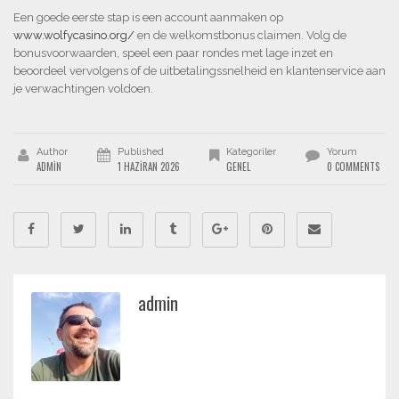
Een goede eerste stap is een account aanmaken op
www.wolfycasino.org/
en de welkomstbonus claimen. Volg de
bonusvoorwaarden, speel een paar rondes met lage inzet en
beoordeel vervolgens of de uitbetalingssnelheid en klantenservice aan
je verwachtingen voldoen.
Author
Published
Kategoriler
Yorum
ADMIN
1 HAZIRAN 2026
GENEL
0 COMMENTS
admin