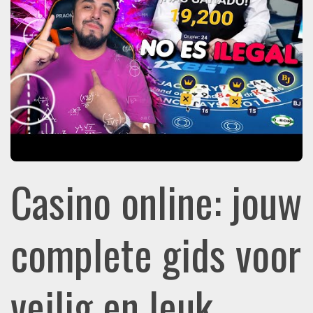
Casino online: jouw
complete gids voor
veilig en leuk