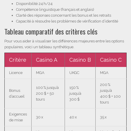
Disponibilité 24 h/24
Compétence linguistique (français et anglais)
Clarté des réponses concernant les bonus et les retraits
Capacité à résoudre les problèmes de vérification d’identité
Tableau comparatif des critères clés
Pour vous aider à visualiser les différences majeures entre les options
populaires, voici un tableau synthétique.
Critère
Casino A
Casino B
Casino C
Licence
MGA
UKGC
MGA
200 %
100 % jusqu’à
150 %
Bonus
jusqu’à
200 $ + 50
jusqu’à
d’accueil
400 $ + 100
tours
300 $
tours
Exigences
30 x
40 x
35 x
de mise