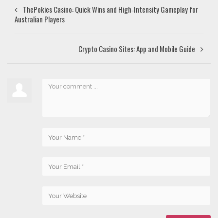
ThePokies Casino: Quick Wins and High‑Intensity Gameplay for
Australian Players
Crypto Casino Sites: App and Mobile Guide