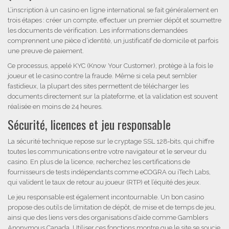
L’inscription à un casino en ligne international se fait généralement en
trois étapes : créer un compte, effectuer un premier dépôt et soumettre
les documents de vérification. Les informations demandées
comprennent une pièce d’identité, un justificatif de domicile et parfois
une preuve de paiement.
Ce processus, appelé KYC (Know Your Customer), protège à la fois le
joueur et le casino contre la fraude. Même si cela peut sembler
fastidieux, la plupart des sites permettent de télécharger les
documents directement sur la plateforme, et la validation est souvent
réalisée en moins de 24 heures.
Sécurité, licences et jeu responsable
La sécurité technique repose sur le cryptage SSL 128‑bits, qui chiffre
toutes les communications entre votre navigateur et le serveur du
casino. En plus de la licence, recherchez les certifications de
fournisseurs de tests indépendants comme eCOGRA ou iTech Labs,
qui valident le taux de retour au joueur (RTP) et l’équité des jeux.
Le jeu responsable est également incontournable. Un bon casino
propose des outils de limitation de dépôt, de mise et de temps de jeu,
ainsi que des liens vers des organisations d’aide comme Gamblers
Anonymous Canada. Utiliser ces fonctions montre que le site se soucie