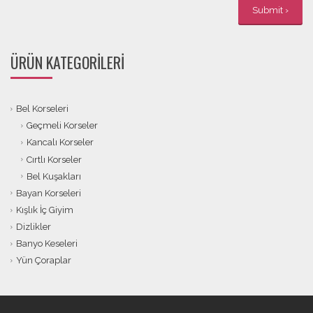
ÜRÜN KATEGORILERI
Bel Korseleri
Geçmeli Korseler
Kancalı Korseler
Cırtlı Korseler
Bel Kuşakları
Bayan Korseleri
Kışlık İç Giyim
Dizlikler
Banyo Keseleri
Yün Çoraplar