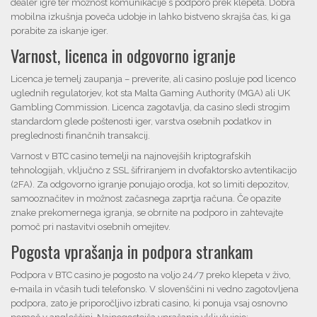
dealer igre ter možnost komunikacije s podporo prek klepeta. Dobra
mobilna izkušnja poveča udobje in lahko bistveno skrajša čas, ki ga
porabite za iskanje iger.
Varnost, licenca in odgovorno igranje
Licenca je temelj zaupanja – preverite, ali casino posluje pod licenco
uglednih regulatorjev, kot sta Malta Gaming Authority (MGA) ali UK
Gambling Commission. Licenca zagotavlja, da casino sledi strogim
standardom glede poštenosti iger, varstva osebnih podatkov in
preglednosti finančnih transakcij.
Varnost v BTC casino temelji na najnovejših kriptografskih
tehnologijah, vključno z SSL šifriranjem in dvofaktorsko avtentikacijo
(2FA). Za odgovorno igranje ponujajo orodja, kot so limiti depozitov,
samooznačitev in možnost začasnega zaprtja računa. Če opazite
znake prekomernega igranja, se obrnite na podporo in zahtevajte
pomoč pri nastavitvi osebnih omejitev.
Pogosta vprašanja in podpora strankam
Podpora v BTC casino je pogosto na voljo 24/7 preko klepeta v živo,
e‑maila in včasih tudi telefonsko. V slovenščini ni vedno zagotovljena
podpora, zato je priporočljivo izbrati casino, ki ponuja vsaj osnovno