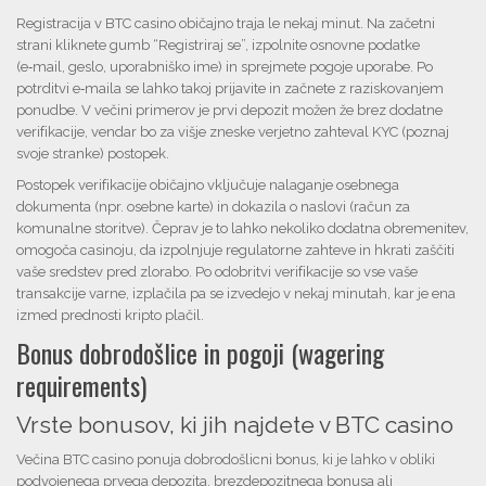
Registracija v BTC casino običajno traja le nekaj minut. Na začetni
strani kliknete gumb “Registriraj se”, izpolnite osnovne podatke
(e‑mail, geslo, uporabniško ime) in sprejmete pogoje uporabe. Po
potrditvi e‑maila se lahko takoj prijavite in začnete z raziskovanjem
ponudbe. V večini primerov je prvi depozit možen že brez dodatne
verifikacije, vendar bo za višje zneske verjetno zahteval KYC (poznaj
svoje stranke) postopek.
Postopek verifikacije običajno vključuje nalaganje osebnega
dokumenta (npr. osebne karte) in dokazila o naslovi (račun za
komunalne storitve). Čeprav je to lahko nekoliko dodatna obremenitev,
omogoča casinoju, da izpolnjuje regulatorne zahteve in hkrati zaščiti
vaše sredstev pred zlorabo. Po odobritvi verifikacije so vse vaše
transakcije varne, izplačila pa se izvedejo v nekaj minutah, kar je ena
izmed prednosti kripto plačil.
Bonus dobrodošlice in pogoji (wagering
requirements)
Vrste bonusov, ki jih najdete v BTC casino
Večina BTC casino ponuja dobrodošlicni bonus, ki je lahko v obliki
podvojenega prvega depozita, brezdepozitnega bonusa ali