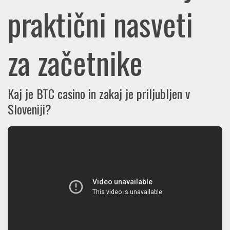
praktični nasveti
za začetnike
Kaj je BTC casino in zakaj je priljubljen v
Sloveniji?