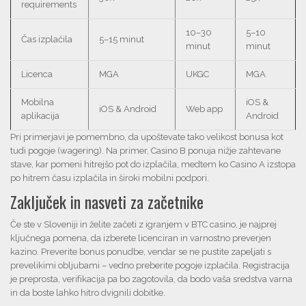
requirements
10–30
5–10
Čas izplačila
5–15 minut
minut
minut
Licenca
MGA
UKGC
MGA
Mobilna
iOS &
iOS & Android
Web app
aplikacija
Android
Pri primerjavi je pomembno, da upoštevate tako velikost bonusa kot
tudi pogoje (wagering). Na primer, Casino B ponuja nižje zahtevane
stave, kar pomeni hitrejšo pot do izplačila, medtem ko Casino A izstopa
po hitrem času izplačila in široki mobilni podpori.
Zaključek in nasveti za začetnike
Če ste v Sloveniji in želite začeti z igranjem v BTC casino, je najprej
ključnega pomena, da izberete licenciran in varnostno preverjen
kazino. Preverite bonus ponudbe, vendar se ne pustite zapeljati s
prevelikimi obljubami – vedno preberite pogoje izplačila. Registracija
je preprosta, verifikacija pa bo zagotovila, da bodo vaša sredstva varna
in da boste lahko hitro dvignili dobitke.