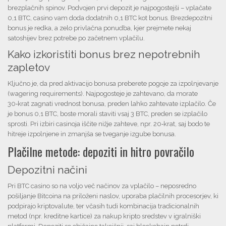
brezplačnih spinov. Podvojen prvi depozit je najpogostejši – vplačate
0,1 BTC, casino vam doda dodatnih 0,1 BTC kot bonus. Brezdepozitni
bonus je redka, a zelo privlačna ponudba, kjer prejmete nekaj
satoshijev brez potrebe po začetnem vplačilu.
Kako izkoristiti bonus brez nepotrebnih
zapletov
Ključno je, da pred aktivacijo bonusa preberete pogoje za izpolnjevanje
(wagering requirements). Najpogosteje je zahtevano, da morate
30‑krat zagnati vrednost bonusa, preden lahko zahtevate izplačilo. Če
je bonus 0,1 BTC, boste morali staviti vsaj 3 BTC, preden se izplačilo
sprosti. Pri izbiri casinoja iščite nižje zahteve, npr. 20‑krat, saj bodo te
hitreje izpolnjene in zmanjša se tveganje izgube bonusa.
Plačilne metode: depoziti in hitro povračilo
Depozitni načini
Pri BTC casino so na voljo več načinov za vplačilo – neposredno
pošiljanje Bitcoina na priloženi naslov, uporaba plačilnih procesorjev, ki
podpirajo kriptovalute, ter včasih tudi kombinacija tradicionalnih
metod (npr. kreditne kartice) za nakup kripto sredstev v igralniški