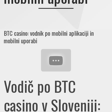
BTC casino: vodnik po mobilni aplikaciji in
mobilni uporabi
Vodič po BTC
casino v Sloveniji: