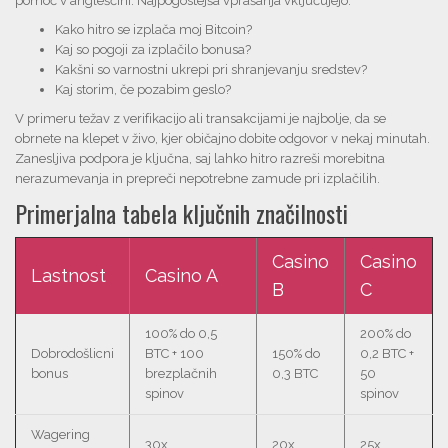
pomoč v angleščini. Najpogostejša vprašanja vključujejo:
Kako hitro se izplača moj Bitcoin?
Kaj so pogoji za izplačilo bonusa?
Kakšni so varnostni ukrepi pri shranjevanju sredstev?
Kaj storim, če pozabim geslo?
V primeru težav z verifikacijo ali transakcijami je najbolje, da se
obrnete na klepet v živo, kjer običajno dobite odgovor v nekaj minutah.
Zanesljiva podpora je ključna, saj lahko hitro razreši morebitna
nerazumevanja in prepreči nepotrebne zamude pri izplačilih.
Primerjalna tabela ključnih značilnosti
Casino
Casino
Lastnost
Casino A
B
C
100% do 0,5
200% do
Dobrodošlicni
BTC + 100
150% do
0,2 BTC +
bonus
brezplačnih
0,3 BTC
50
spinov
spinov
Wagering
30x
20x
25x