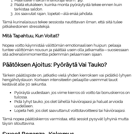
Määrittele maksimihäviöraja (esim. $5).
Päätä etukäteen, kuinka monta pyöräytystä tekee ennen kuin
tarkistaa saldon.
Jos saavutat rajan, lopetat—älä enää jahdata.
Tämä kurinalaisuus tekee sessiosta nautittavan ilman, että siitä tulee
pitkäkestoinen stressitekijä.
Mitä Tapahtuu, Kun Voitat?
Nopea voitto käynnistää välittömän emotionaalisen huipun; pelaaja
tuntee välittömän nousun ja päättää usein olla jatkamatta—suosiessaan
sitä adrenaliinimomenttia pidemmän pelaamisen sijaan.
Päätöksen Ajoitus: Pyöräytä Vai Tauko?
Tärkein päätöspiste on, jatkatko vielä yhden kierroksen vai pidätkö lyhyen
hengähdystauon. Korkean intensiteetin pelaajille useimmat tauot
kestävät alle 30 sekuntia.
Pyöräytä uudestaan, jos viime kierros oli voitto tai bonuskierros on
tulossa.
Pidä lyhyt tauko, jos olet lähellä häviörajaasi ja haluat arvioida
uudelleen.
Lopeta heti, jos olet saavuttanut voittotavoitteesi tai häviöraajasi.
Tämä nopea päätöskierros varmistaa, että sessiot pysyvät lyhyinä mutta
täysin sitouttavina.