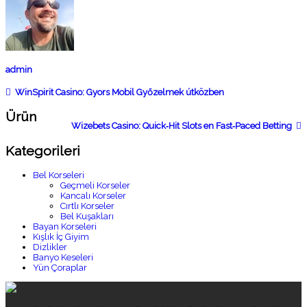
admin
WinSpirit Casino: Gyors Mobil Győzelmek útközben
Ürün
Wizebets Casino: Quick‑Hit Slots en Fast‑Paced Betting
Kategorileri
Bel Korseleri
Geçmeli Korseler
Kancalı Korseler
Cırtlı Korseler
Bel Kuşakları
Bayan Korseleri
Kışlık İç Giyim
Dizlikler
Banyo Keseleri
Yün Çoraplar