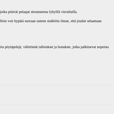
ka pitävät pelaajat sitoutuneina lyhyillä vierailuilla.
lloin voit hypätä suoraan uuteen sisältöön ilman, että joudut selaamaan
ita pöytäpelejä, välittömät talletukset ja bonukset, jotka palkitsevat nopeista
.