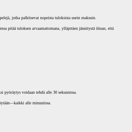
lejä, jotka palkitsevat nopeista tuloksista usein maksuin.
ensa pitää tuloksen arvaamattomana, ylläpitäen jännitystä ilman, että
yksi pyöräytys voidaan tehdä alle 30 sekunnissa.
 pöytään—kaikki alle minuutissa.