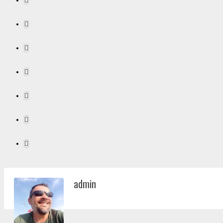
admin