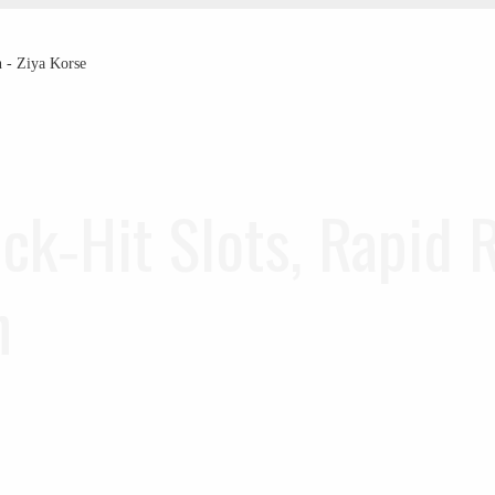
ck‑Hit Slots, Rapid 
n