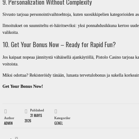
9. Personalization Without Complexity
Sivusto tarjoaa personointivaihtoehtoja, kuten suosikkipelien kategorioiden ase
Ilmoitukset on suunniteltu ei-häiritseviksi: yksi ponnahdusikkuna kertoo uude
valikoita.
10. Get Your Bonus Now – Ready for Rapid Fun?
Jos kaipaat nopeaa jännitystä vähäisellä ajankäytöllä, Pistolo Casino tarjoaa ka
voitoista.
Miksi odottaa? Rekisteröidy tänään, lunasta tervetulobonus ja sukella korkeain
Get Your Bonus Now!
Published
31 MAYIS
Author
Kategoriler
2026
ADMIN
GENEL