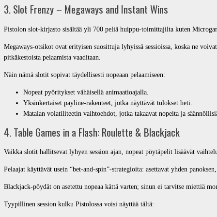
3. Slot Frenzy – Megaways and Instant Wins
Pistolon slot-kirjasto sisältää yli 700 peliä huippu‑toimittajilta kuten Micr
Megaways‑otsikot ovat erityisen suosittuja lyhyissä sessioissa, koska ne voiv
pitkäkestoista pelaamista vaaditaan.
Näin nämä slotit sopivat täydellisesti nopeaan pelaamiseen:
Nopeat pyöritykset vähäisellä animaatioajalla.
Yksinkertaiset payline-rakenteet, jotka näyttävät tulokset heti.
Matalan volatiliteetin vaihtoehdot, jotka takaavat nopeita ja säännöllis
4. Table Games in a Flash: Roulette & Blackjack
Vaikka slotit hallitsevat lyhyen session ajan, nopeat pöytäpelit lisäävät vaiht
Pelaajat käyttävät usein “bet‑and‑spin”‑strategioita: asettavat yhden panoksen,
Blackjack-pöydät on asetettu nopeaa kättä varten; sinun ei tarvitse miettiä mo
Tyypillinen session kulku Pistolossa voisi näyttää tältä: